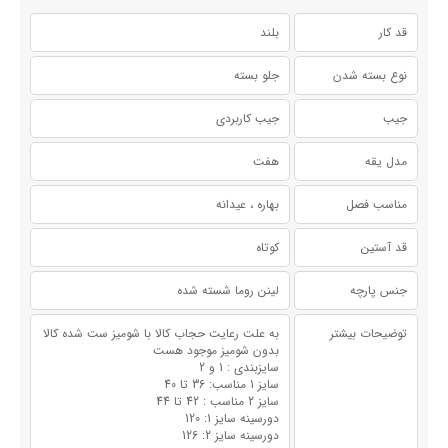
قد کار
بلند
نوع بسته شدن
جلو بسته
جیب
جیب کاربردی
مدل یقه
هفت
مناسب فصل
بهاره ، عیدانه
قد آستین
کوتاه
جنس پارچه
لینن روما شسته شده
توضیحات بیشتر
به علت رعایت حجاب کالا با شومیز ست شده کالا
بدون شومیز موجود هست
سایزبندی : 1 و 2
سایز 1 مناسب: 36 تا 40
سایز 2 مناسب : 42 تا 44
دورسینه سایز 1: 120
دورسینه سایز 2: 126