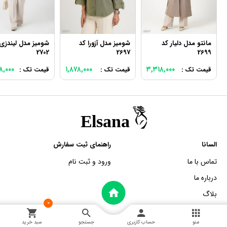
مانتو مدل دلیار کد
شومیز مدل آزورا کد
شومیز مدل لیندزی
2702
2697
2699
۸,۰۰۰
۱,۸۷۸,۰۰۰
۳,۳۱۸,۰۰۰
قیمت تک :
قیمت تک :
قیمت تک :
السانا
راهنمای ثبت سفارش
تماس با ما
ورود و ثبت نام
درباره ما
بلاگ
0
منو
حساب کاربری
جستجو
سبد خرید
خدمات مشتریان
اطلاعات تماس