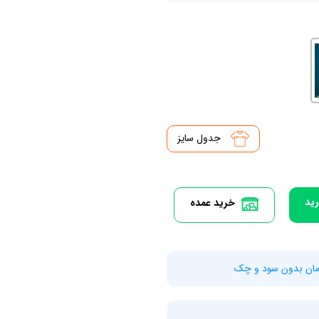
جدول سایز
رید
خرید عمده