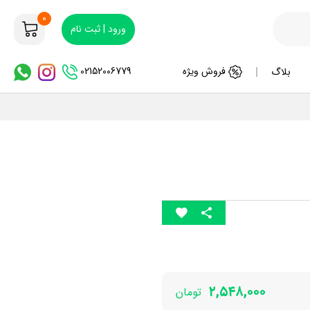
0
ورود | ثبت نام
02152006779
فروش ویژه
بلاگ
۲,۵۴۸,۰۰۰
تومان