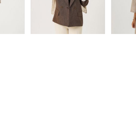
کت مدل آرتینا کد 2694
مانتو مدل هیام
سایز بندی
3
2
1
۲,۲۵۸,۰۰۰
۲,۵۵۸
تومان
قیمت تک :
تومان
قیمت تک :
هنمای ثبت سفارش
خدمات مشتریان
اطلاعات تم
د و ثبت نام
آموزش اسنپ پی
خ پانزده خرداد،
آموزش و شرایط مرجوعی
طبقه همکف واحد
02152006764
02152006779