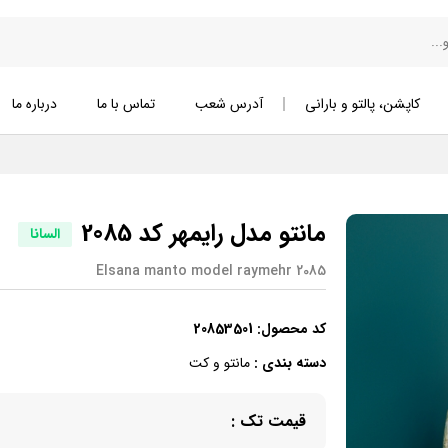
کاپشن، پالتو و بارانی
آدرس شعب
تماس با ما
درباره ما
مانتو مدل رایمهر کد 2085
السانا
Elsana manto model raymehr 2085
کد محصول:
20853501
دسته بندی :
مانتو و کت
قیمت تک :