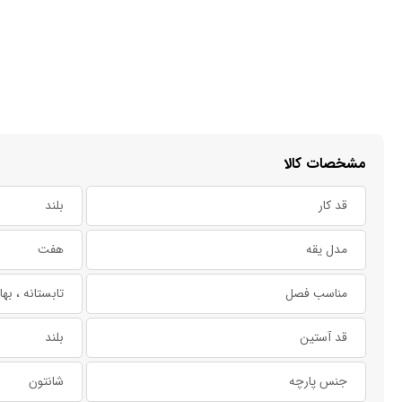
مشخصات کالا
قد کار
بلند
مدل یقه
هفت
مناسب فصل
تابستانه ، بها
قد آستین
بلند
جنس پارچه
شانتون