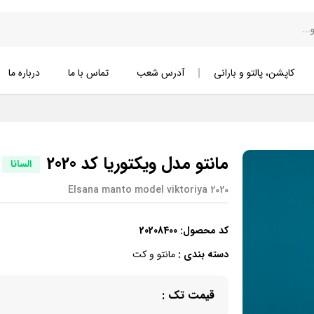
کاپشن، پالتو و بارانی
آدرس شعب
تماس با ما
درباره ما
مانتو مدل ویکتوریا کد 2020
السانا
Elsana manto model viktoriya 2020
کد محصول:
20208400
دسته بندی :
مانتو و کت
قیمت تک :