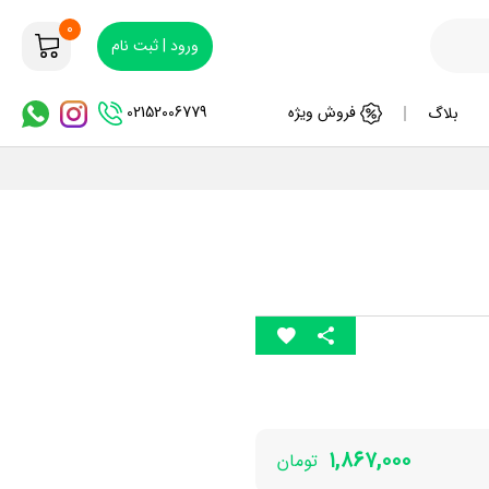
0
ورود | ثبت نام
02152006779
فروش ویژه
بلاگ
۱,۸۶۷,۰۰۰
تومان