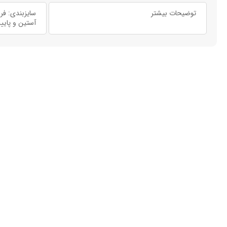
توضیحات بیشتر
سایزبندی: فری من
آستین و پایی