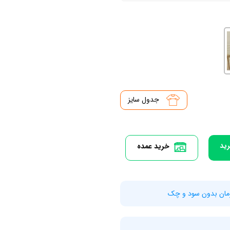
جدول سایز
رید
خرید عمده