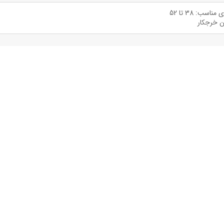
اسب: 38 تا 52
ن خرجکار