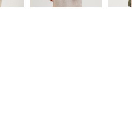
کت مدل آرتینا کد 2694
مانتو مدل هیام
سایز بندی
3
2
1
۲,۲۵۸,۰۰۰
۲,۵۵۸
تومان
قیمت تک :
تومان
قیمت تک :
هنمای ثبت سفارش
خدمات مشتریان
اطلاعات تم
د و ثبت نام
آموزش اسنپ پی
خ پانزده خرداد،
آموزش و شرایط مرجوعی
طبقه همکف واحد
02152006764
02152006779
پوشاک زنانه با بهترین کیفیت و بهترین قیمت با فروش و پخش تک و عمده