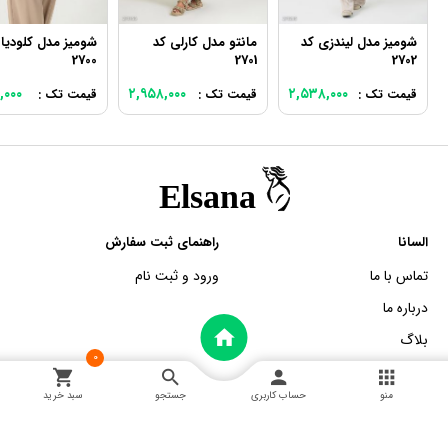
شومیز مدل لیندزی کد
مانتو مدل کارلی کد
شومیز مدل کلودیا 
2700
2701
2702
,۰۰۰
۲,۹۵۸,۰۰۰
۲,۵۳۸,۰۰۰
قیمت تک :
قیمت تک :
قیمت تک :
السانا
راهنمای ثبت سفارش
تماس با ما
ورود و ثبت نام
درباره ما
بلاگ
0
منو
حساب کاربری
جستجو
سبد خرید
خدمات مشتریان
اطلاعات تماس
آموزش اسنپ پی
خ پانزده خرداد، سرای دلگشا طبقه