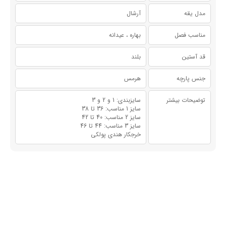
مدل یقه
آرشال
مناسب فصل
بهاره ، عیدانه
قد آستین
بلند
جنس پارچه
هرمس
توضیحات بیشتر
سایزبندی: 1 و 2 و 3
سایز 1 مناسب: 36 تا 38
سایز 2 مناسب: 40 تا 42
سایز 3 مناسب: 44 تا 46
خرجکار هندی پولکی