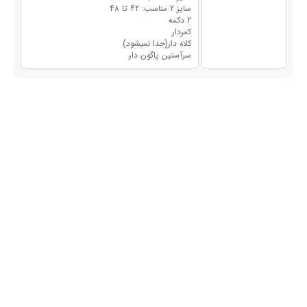
سایز 2 مناسب: 42 تا 48
2 دکمه
کمردار
کلاه دار(جدا نمیشود)
سرآستین پاگون دار