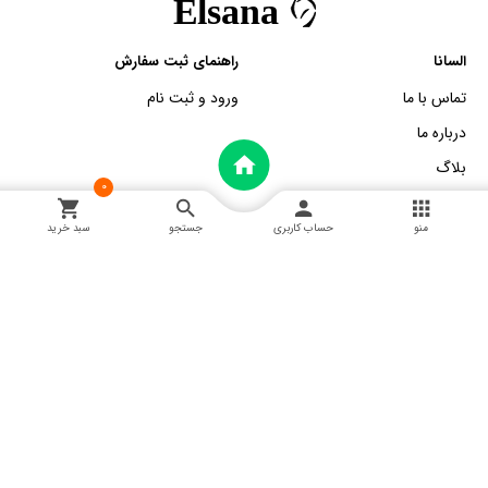
السانا
راهنمای ثبت سفارش
تماس با ما
ورود و ثبت نام
درباره ما
بلاگ
0
منو
حساب کاربری
جستجو
سبد خرید
خدمات مشتریان
اطلاعات تماس
آموزش اسنپ پی
خ پانزده خرداد، سرای دلگشا طبقه
آموزش و شرایط مرجوعی
همکف واحد 13
02152006764
02152006779