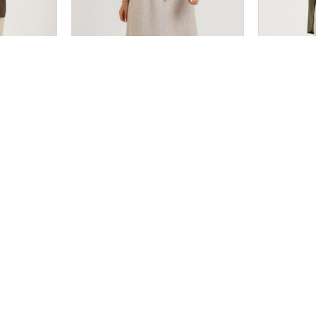
کفتان مدل آلیام کد 2696
کت مدل آرتینا 
سایز بندی
2
1
۲,۵۵۸,۰۰۰
۱,۸۷۸,
تومان
قیمت تک :
تومان
قیمت تک :
هنمای ثبت سفارش
خدمات مشتریان
اطلاعات تم
د و ثبت نام
آموزش اسنپ پی
خ پانزده خرداد،
آموزش و شرایط مرجوعی
طبقه همکف واحد
02152006764
02152006779
پوشاک زنانه با بهترین کیفیت و بهترین قیمت با فروش و پخش تک و عمده