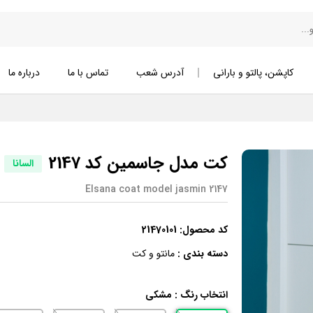
کاپشن، پالتو و بارانی
آدرس شعب
تماس با ما
درباره ما
کت مدل جاسمین کد 2147
السانا
Elsana coat model jasmin 2147
کد محصول:
21470101
دسته بندی :
مانتو و کت
انتخاب رنگ :
مشکی