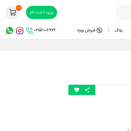
0
ورود | ثبت نام
02152006779
فروش ویژه
بلاگ