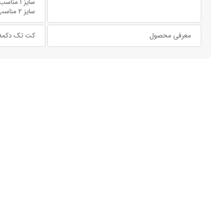
سایز 1 مناسب: 36 تا 40
سایز 2 مناسب: 42 تا 44
معرفی محصول
کت تک دکمه م