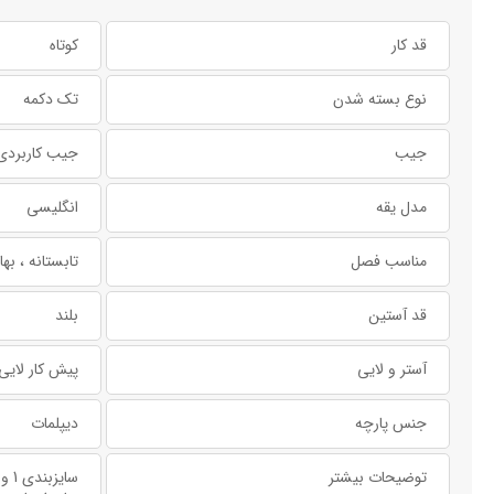
قد کار
کوتاه
نوع بسته شدن
تک دکمه
جیب
جیب کاربردی
مدل یقه
انگلیسی
مناسب فصل
تابستانه ، بها
قد آستین
بلند
آستر و لایی
پیش کار لایی
جنس پارچه
دیپلمات
توضیحات بیشتر
سایزبندی 1 و 2