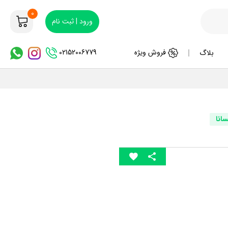
0
ورود | ثبت نام
02152006779
فروش ویژه
بلاگ
سانا