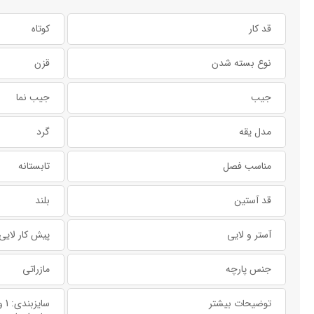
قد کار
کوتاه
نوع بسته شدن
قزن
جیب
جیب نما
مدل یقه
گرد
مناسب فصل
تابستانه
قد آستین
بلند
آستر و لایی
پیش کار لایی
جنس پارچه
مازراتی
توضیحات بیشتر
سایزبندی: 1 و 2 و 3