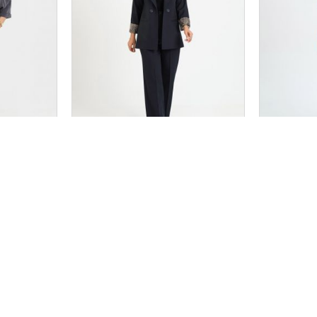
ار مدل سیسیلیا کد 2684
کراپ و شلوار مدل آیسودا کد 2680
سایز بندی
سایز بندی
3
2
1
2
1
۳,۹۱۸,۰۰۰
۳,۹۹۸,۰۰۰
 :
تومان
قیمت تک :
تومان
هنمای ثبت سفارش
خدمات مشتریان
اطلاعات تم
د و ثبت نام
آموزش اسنپ پی
خ پانزده خرداد،
آموزش و شرایط مرجوعی
طبقه همکف واحد