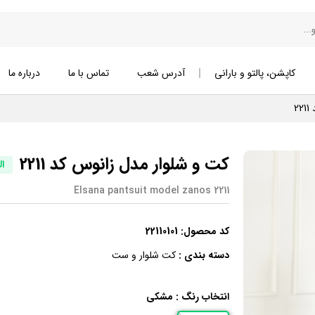
کاپشن، پالتو و بارانی
آدرس شعب
تماس با ما
درباره ما
2
کت و شلوار مدل زانوس کد 2211
ال
Elsana pantsuit model zanos 2211
کد محصول:
22110101
دسته بندی :
کت شلوار و ست
انتخاب رنگ :
مشکی